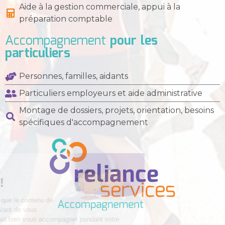
Aide à la gestion commerciale, appui à la
préparation comptable
Accompagnement
pour les
particuliers
Personnes, familles, aidants
Particuliers employeurs et aide administrative
Montage de dossiers, projets, orientation, besoins
spécifiques d'accompagnement
Salut c'est nous...
les Cookies !
On a attendu d'être sûrs que le contenu de
ce site vous intéresse avant de vous
déranger, mais on aimerait bien vous accompagner pendant votre